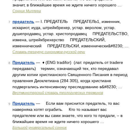
значит, в ближайшее время не ждите ничего хорошего …
Сонник Миллера
предатель
— I. ПРЕДАТЕЛЬ ПРЕДАТЕЛЬ1, изменник,
7
искариот, иуда, штрейкбрехер, устар. веролом, устар.
душепродавец, устар. христопродавец ПРЕДАТЕЛЬСТВО,
измена, штрейкбрехерство ПРЕДАТЕЛЬСКИЙ,
изменнический ПРЕДАТЕЛЬСКИ, изменнически&#8230; …
Словарь-тезаурус синонимов русской речи
Предатель
— ♦ (ENG tradifor) (лат. предатель от tradere
8
передавать) термин, означающий тех, кто передавал
другим копии христианского Священного Писания в период
правления Диоклетиана (284 305), когда христиане
подвергались интенсивному преследованию в&#8230; …
Вестминстерский словарь теологических терминов
Предатель
— Если вам приснится предатель, то вас
9
наверняка хотят ограбить. Кто то называет вас
предателем или вы сами знаете, что кого то предали, – в
ближайшее время не ждите ничего хорошего …
Большой универсальный сонник