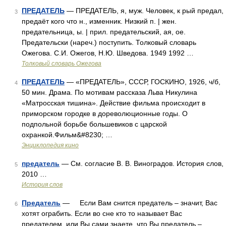
ПРЕДАТЕЛЬ
— ПРЕДАТЕЛЬ, я, муж. Человек, к рый предал,
3
предаёт кого что н., изменник. Низкий п. | жен.
предательница, ы. | прил. предательский, ая, ое.
Предательски (нареч.) поступить. Толковый словарь
Ожегова. С.И. Ожегов, Н.Ю. Шведова. 1949 1992 …
Толковый словарь Ожегова
ПРЕДАТЕЛЬ
— «ПРЕДАТЕЛЬ», СССР, ГОСКИНО, 1926, ч/б,
4
50 мин. Драма. По мотивам рассказа Льва Никулина
«Матросская тишина». Действие фильма происходит в
приморском городке в дореволюционные годы. О
подпольной борьбе большевиков с царской
охранкой.Фильм&#8230; …
Энциклопедия кино
предатель
— См. согласие В. В. Виноградов. История слов,
5
2010 …
История слов
Предатель
— Если Вам снится предатель – значит, Вас
6
хотят ограбить. Если во сне кто то называет Вас
предателем, или Вы сами знаете, что Вы предатель –